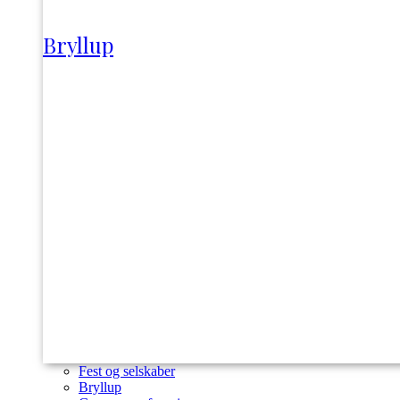
Bryllup
Fest og selskaber
Bryllup