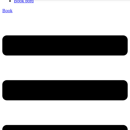
Book bord
Book