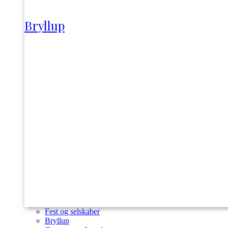
Bryllup
Fest og selskaber
Bryllup