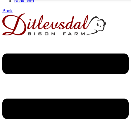
Book bord
Book