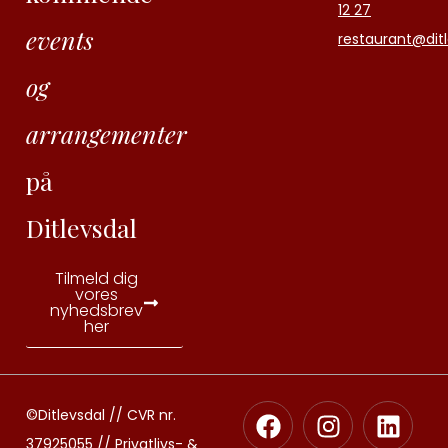
12 27
events
restaurant@ditl
og
arrangementer
på
Ditlevsdal
Tilmeld dig
vores
nyhedsbrev
her
©Ditlevsdal // CVR nr.
37925055 //
Privatlivs- &