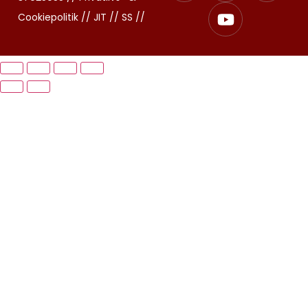
Cookiepolitik
//
JIT //
SS
//