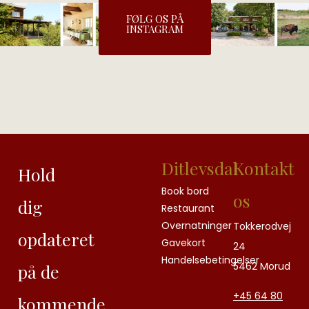
FØLG OS PÅ
INSTAGRAM
Ditlevsdal
Kontakt
Hold
Book bord
os
dig
Restaurant
Overnatninger
Tokkerodvej
opdateret
Gavekort
24
Handelsebetingelser
5462 Morud
på de
+45
64 80
kommende