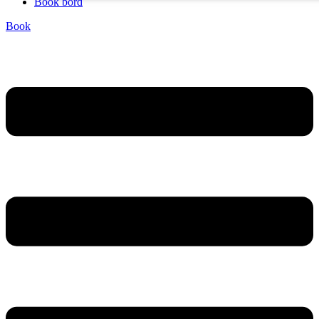
Book bord
Book