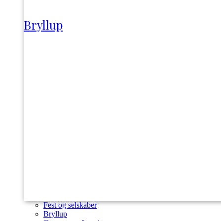
Bryllup
Fest og selskaber
Bryllup