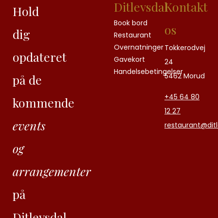
Ditlevsdal
Kontakt
Hold
Book bord
os
dig
Restaurant
Overnatninger
Tokkerodvej
opdateret
Gavekort
24
Handelsebetingelser
5462 Morud
på de
+45
64 80
kommende
12 27
events
restaurant@ditl
og
arrangementer
på
Ditlevsdal