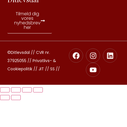
Tilmeld dig
vores
nyhedsbrev
her
©Ditlevsdal // CVR nr.
37925055 //
Privatlivs- &
Cookiepolitik
//
JIT //
SS
//