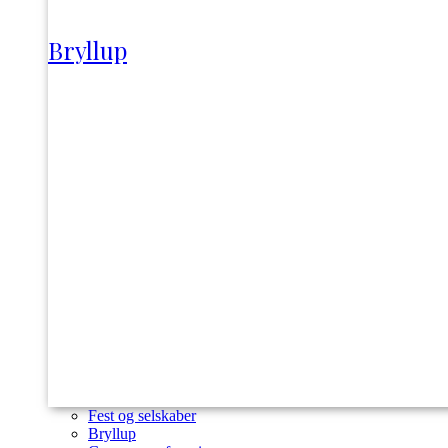
Bryllup
Fest og selskaber
Bryllup