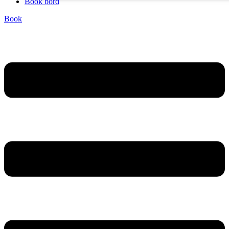
Book bord
Book